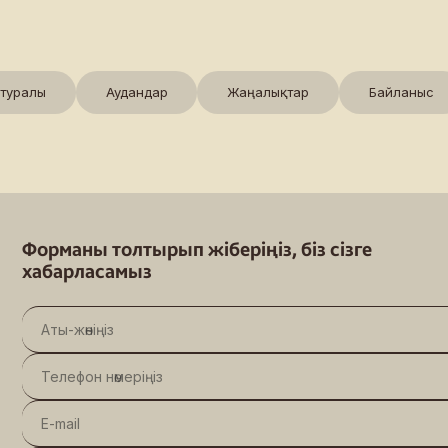
 туралы
Аудандар
Жаңалықтар
Байланыс
Катонқарағай ауданы
 бөлісу
Бұланды ауданы
Ұлан ауданы
Форманы толтырып жіберіңіз, біз сізге
хабарласамыз