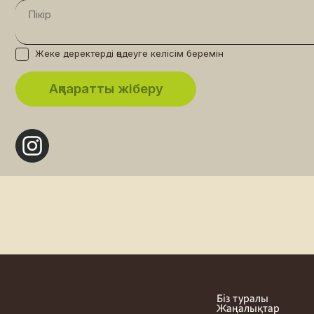
Жеке деректерді өңдеуге келісім беремін
Біз туралы
Жаңалықтар