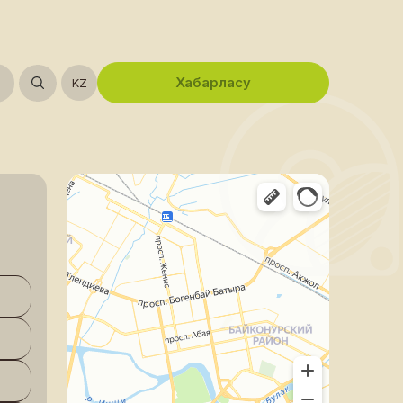
Хабарласу
KZ