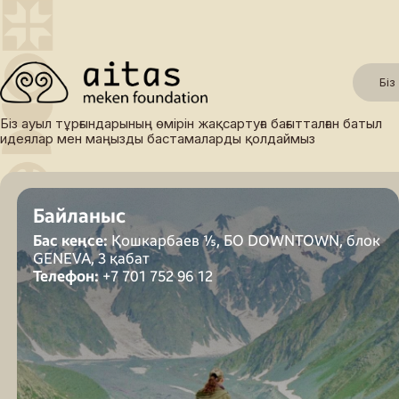
Біз
Есептер
Біз ауыл тұрғындарының өмірін жақсартуға бағытталған батыл
идеялар мен маңызды бастамаларды қолдаймыз
Тәжірибемен
Байланыс
Бас кеңсе:
Қошкарбаев ⅕, БО DOWNTOWN, блок
GENEVA, 3 қабат
Телефон:
+7 701 752 96 12