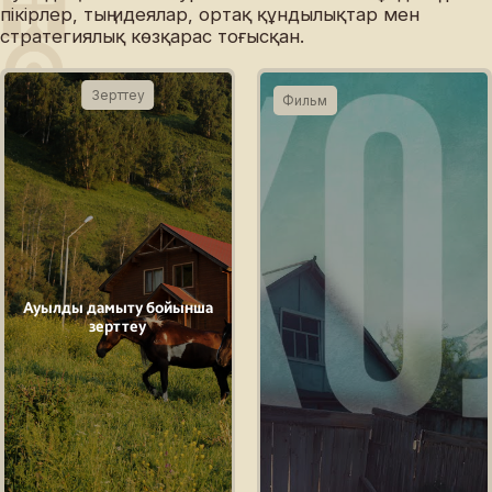
пікірлер, тың идеялар, ортақ құндылықтар мен
стратегиялық көзқарас тоғысқан.
Зерттеу
Фильм
Ауылды дамыту бойынша
зерттеу