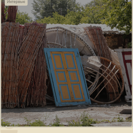
Интервью
Ауылдық аумақтарды тұрақты дамытудың мақсаты