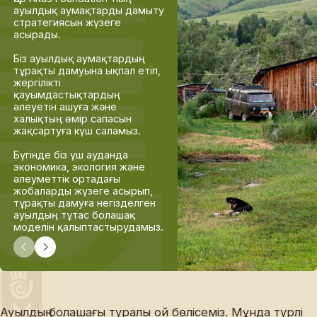
ауылдық аумақтарды дамыту
негізделген.
стратегиясын жүзеге
асырады.
Біріншіден —
синергия
: біз
ауылдық аумақтардың
Біз ауылдық аумақтардың
тұрақты дамуы жолында
тұрақты дамуына ықпал етіп,
мемлекет, бизнес және
жергілікті
қоғам арасындағы
қауымдастықтардың
серіктестікті нығайтамыз.
әлеуетін ашуға және
халықтың өмір сапасын
Екінші —
болашақтан бастау
жақсартуға күш саламыз.
алатын жоспарлау
: біз «10–
20–50 жылдан кейін ауыл
Бүгінде біз үш ауданда
қандай болуы мүмкін?» дег
экономика, экология және
негізгі сұрақтан бастаймыз,
әлеуметтік ортадағы
болашақтың нақты бейнесі
жобаларды жүзеге асырып,
қалыптастырамыз және сол
тұрақты дамуға негізделген
көзқарасты кезең-кезеңіме
ауылдың тұтас болашақ
шынайы нәтижеге
моделін қалыптастырудамыз.
айналдырамыз.
Ауылдың болашағы туралы ой бөлісеміз. Мұнда түрлі