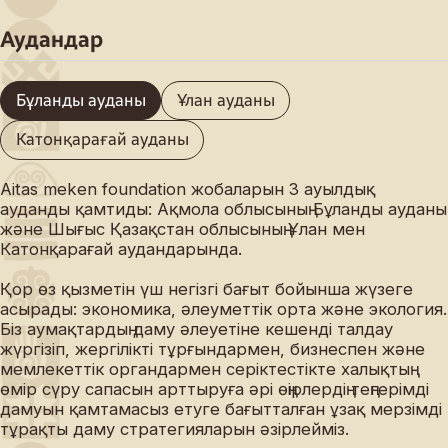
Аудандар
Бұланды ауданы
Ұлан ауданы
Катонқарағай ауданы
Аitas meken foundation жобаларын 3 ауылдық
ауданды қамтиды: Ақмола облысының Бұланды ауданы
және Шығыс Қазақстан облысының Ұлан мен
Катонқарағай аудандарында.
Қор өз қызметін үш негізгі бағыт бойынша жүзеге
асырады: экономика, әлеуметтік орта және экология.
Біз аумақтардың даму әлеуетіне кешенді талдау
жүргізіп, жергілікті тұрғындармен, бизнеспен және
мемлекеттік органдармен серіктестікте халықтың
өмір сүру сапасын арттыруға әрі өңірлердің теңгерімді
дамуын қамтамасыз етуге бағытталған ұзақ мерзімді
тұрақты даму стратегияларын әзірлейміз.