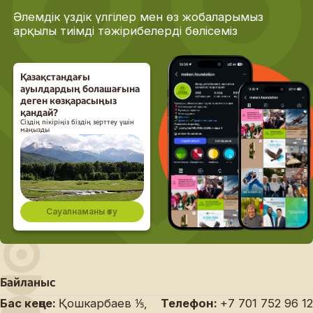
Әлемдік үздік үлгілер мен өз жобаларымыз
арқылы тиімді тәжірибелерді бөлісеміз
Қазақстандағы
ауылдардың болашағына
деген көзқарасыңыз
қандай?
Сіздің пікіріңіз біздің зерттеу үшін
маңызды
Сауалнаманы өту
Байланыс
Бас кеңсе:
Қошкарбаев ⅕,
Телефон:
+7 701 752 96 12