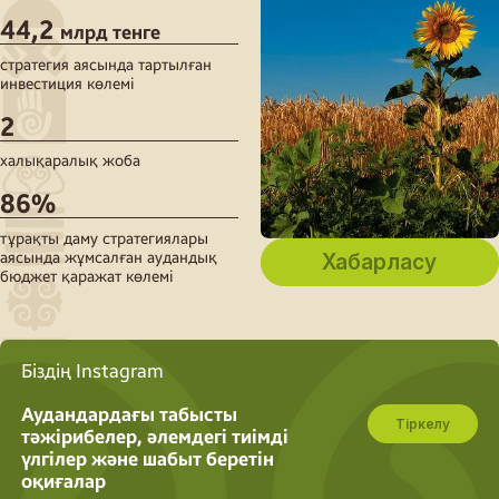
44,2
млрд тенге
стратегия аясында тартылған
инвестиция көлемі
2
халықаралық жоба
86%
тұрақты даму стратегиялары
аясында жұмсалған аудандық
Хабарласу
бюджет қаражат көлемі
Біздің Instagram
Аудандардағы табысты
Тіркелу
тәжірибелер, әлемдегі тиімді
үлгілер және шабыт беретін
оқиғалар