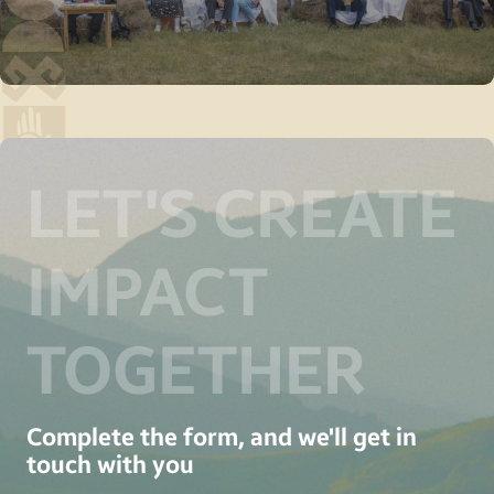
LET'S CREATE
IMPACT
TOGETHER
Complete the form, and we'll get in
touch with you