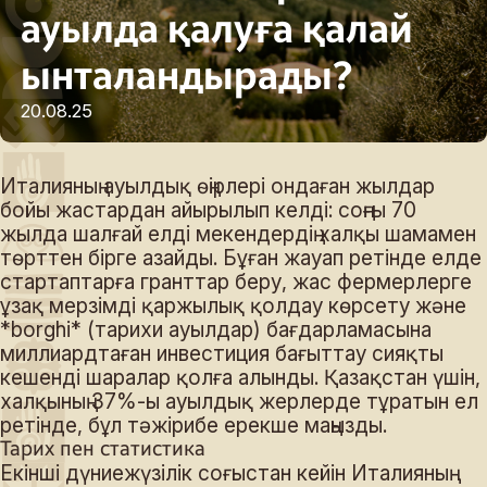
ауылда қалуға қалай
ынталандырады?
20.08.25
Италияның ауылдық өңірлері ондаған жылдар
бойы жастардан айырылып келді: соңғы 70
жылда шалғай елді мекендердің халқы шамамен
төрттен бірге азайды. Бұған жауап ретінде елде
стартаптарға гранттар беру, жас фермерлерге
ұзақ мерзімді қаржылық қолдау көрсету және
*borghi* (тарихи ауылдар) бағдарламасына
миллиардтаған инвестиция бағыттау сияқты
кешенді шаралар қолға алынды. Қазақстан үшін,
халқының 37%-ы ауылдық жерлерде тұратын ел
ретінде, бұл тәжірибе ерекше маңызды.
Тарих пен статистика
Екінші дүниежүзілік соғыстан кейін Италияның