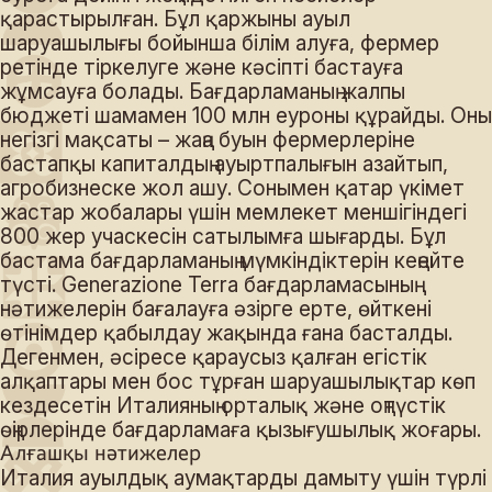
қарастырылған. Бұл қаржыны ауыл
шаруашылығы бойынша білім алуға, фермер
ретінде тіркелуге және кәсіпті бастауға
жұмсауға болады. Бағдарламаның жалпы
бюджеті шамамен 100 млн еуроны құрайды. Оның
негізгі мақсаты – жаңа буын фермерлеріне
бастапқы капиталдың ауыртпалығын азайтып,
агробизнеске жол ашу. Сонымен қатар үкімет
жастар жобалары үшін мемлекет меншігіндегі
800 жер учаскесін сатылымға шығарды. Бұл
бастама бағдарламаның мүмкіндіктерін кеңейте
түсті. Generazione Terra бағдарламасының
нәтижелерін бағалауға әзірге ерте, өйткені
өтінімдер қабылдау жақында ғана басталды.
Дегенмен, әсіресе қараусыз қалған егістік
алқаптары мен бос тұрған шаруашылықтар көп
кездесетін Италияның орталық және оңтүстік
өңірлерінде бағдарламаға қызығушылық жоғары.
Алғашқы нәтижелер
Италия ауылдық аумақтарды дамыту үшін түрлі