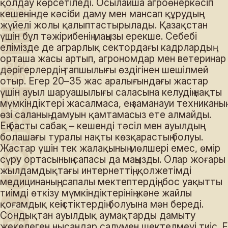
қолдау көрсетіледі. Осылайша агроөнеркәсіп
кешенінде кәсіби даму мен мансап құрудың
жүйелі жолы қалыптастырылады. Қазақстан
үшін бұл тәжірибенің маңызы ерекше. Себебі
елімізде де аграрлық сектордағы кадрлардың
орташа жасы артып, агрономдар мен ветеринар
дәрігерлердің тапшылығы өздігінен шешілмей
отыр. Егер 20–35 жас аралығындағы жастар
үшін ауыл шаруашылығы саласына келудің нақты
мүмкіндіктері жасалмаса, ең заманауи техниканың
өзі саланың дамуын қамтамасыз ете алмайды.
Ең басты сабақ – кешенді тәсіл мен ауылдың
болашағы туралы нақты көзқарастың болуы.
Жастар үшін тек жалақының мөлшері емес, өмір
сүру ортасының сапасы да маңызды. Олар жоғары
жылдамдықтағы интернеттің, қолжетімді
медицинаның, сапалы мектептердің, бос уақытты
тиімді өткізу мүмкіндіктерінің және жайлы
қоғамдық кеңістіктердің болуына мән береді.
Сондықтан ауылдық аумақтарды дамыту
жекелеген нысандар салумен шектелмеуі тиіс. Ең