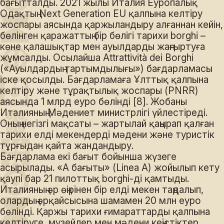
бағытталды. 2021 жылы Италия Еуропалық
Одақтың Next Generation EU қалпына келтіру
жоспары аясында қаржыландыру алғаннан кейін,
бөлінген қаражаттың бір бөлігі тарихи borghi –
көне қалашықтар мен ауылдарды жаңғыртуға
жұмсалды. Осылайша Attrattività dei Borghi
(«Ауылдардың тартымдылығы») бағдарламасы
іске қосылды. Бағдарламаға Ұлттық қалпына
келтіру және тұрақтылық жоспары (PNRR)
аясында 1 млрд еуро бөлінді [8]. Жобаны
Италияның Мәдениет министрлігі үйлестіреді.
Оның негізгі мақсаты – жартылай қаңырап қалған
тарихи елді мекендерді мәдени және туристік
тұрғыдан қайта жандандыру.
Бағдарлама екі бағыт бойынша жүзеге
асырылады. «A бағыты» (Linea A) жойылып кету
қаупі бар 21 пилоттық borghi-ді қамтыды.
Италияның әр өңірінен бір елді мекен таңдалып,
олардың әрқайсысына шамамен 20 млн еуро
бөлінді. Қаржы тарихи ғимараттарды қалпына
келтіруге, музейлер мен мәдени кеңістіктер