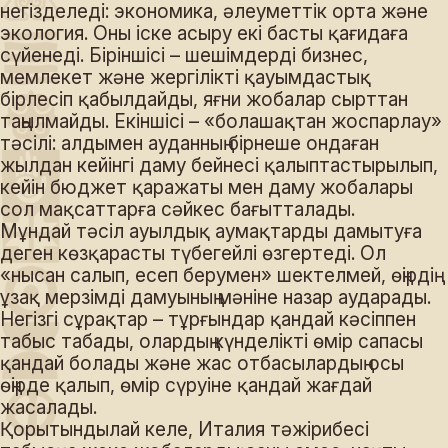
негізделеді: экономика, әлеуметтік орта және
экология. Оны іске асыру екі басты қағидаға
сүйенеді. Біріншісі – шешімдерді бизнес,
мемлекет және жергілікті қауымдастық
бірлесіп қабылдайды, яғни жобалар сырттан
таңылмайды. Екіншісі – «болашақтан жоспарлау»
тәсілі: алдымен ауданның бірнеше ондаған
жылдан кейінгі даму бейнесі қалыптастырылып,
кейін бюджет қаражаты мен даму жобалары
сол мақсаттарға сәйкес бағытталады.
Мұндай тәсіл ауылдық аумақтарды дамытуға
деген көзқарасты түбегейлі өзгертеді. Ол
«нысан салып, есеп берумен» шектелмей, өңірдің
ұзақ мерзімді дамуының мәніне назар аударады.
Негізгі сұрақтар – тұрғындар қандай кәсіппен
табыс табады, олардың күнделікті өмір сапасы
қандай болады және жас отбасылардың осы
өңірде қалып, өмір сүруіне қандай жағдай
жасалады.
Қорытындылай келе, Италия тәжірибесі