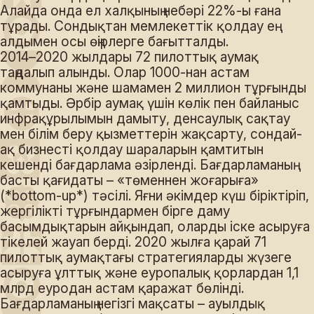
Алайда онда ел халқының небәрі 22%-ы ғана
тұрады. Сондықтан мемлекеттік қолдау ең
алдымен осы өңірлерге бағытталды.
2014–2020 жылдары 72 пилоттық аумақ
таңдалып алынды. Олар 1000-нан астам
коммунаны және шамамен 2 миллион тұрғынды
қамтыды. Әрбір аумақ үшін көлік пен байланыс
инфрақұрылымын дамыту, денсаулық сақтау
мен білім беру қызметтерін жақсарту, сондай-
ақ бизнесті қолдау шараларын қамтитын
кешенді бағдарлама әзірленді. Бағдарламаның
басты қағидаты – «төменнен жоғарыға»
(*bottom-up*) тәсілі. Яғни әкімдер күш біріктіріп,
жергілікті тұрғындармен бірге даму
басымдықтарын айқындап, оларды іске асыруға
тікелей жауап берді. 2020 жылға қарай 71
пилоттық аумақтағы стратегияларды жүзеге
асыруға ұлттық және еуропалық қорлардан 1,1
млрд еуродан астам қаражат бөлінді.
Бағдарламаның негізгі мақсаты – ауылдық