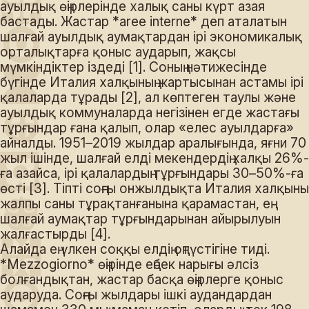
ауылдық өңірлерінде халық саны күрт азая
бастады. Жастар *aree interne* деп аталатын
шалғай ауылдық аумақтардан ірі экономикалық
орталықтарға қоныс аударып, жақсы
мүмкіндіктер іздеді [1]. Соның нәтижесінде
бүгінде Италия халқының жартысынан астамы ірі
қалаларда тұрады [2], ал көптеген таулы және
ауылдық коммуналарда негізінен егде жастағы
тұрғындар ғана қалып, олар «елес ауылдарға»
айналды. 1951–2019 жылдар аралығында, яғни 70
жыл ішінде, шалғай елді мекендердің халқы 26%-
ға азайса, ірі қалалардың тұрғындары 30–50%-ға
өсті [3]. Тіпті соңғы онжылдықта Италия халқының
жалпы саны тұрақтанғанына қарамастан, ең
шалғай аумақтар тұрғындарынан айырылуын
жалғастырды [4].
Алайда ең үлкен соққы елдің оңтүстігіне тиді.
*Mezzogiorno* өңірінде еңбек нарығы әлсіз
болғандықтан, жастар басқа өңірлерге қоныс
аударуда. Соңғы жылдары ішкі аудандардан