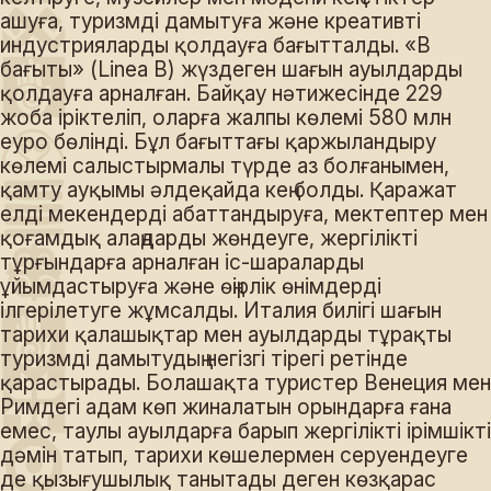
ашуға, туризмді дамытуға және креативті
индустрияларды қолдауға бағытталды. «B
бағыты» (Linea B) жүздеген шағын ауылдарды
қолдауға арналған. Байқау нәтижесінде 229
жоба іріктеліп, оларға жалпы көлемі 580 млн
еуро бөлінді. Бұл бағыттағы қаржыландыру
көлемі салыстырмалы түрде аз болғанымен,
қамту ауқымы әлдеқайда кең болды. Қаражат
елді мекендерді абаттандыруға, мектептер мен
қоғамдық алаңдарды жөндеуге, жергілікті
тұрғындарға арналған іс-шараларды
ұйымдастыруға және өңірлік өнімдерді
ілгерілетуге жұмсалды. Италия билігі шағын
тарихи қалашықтар мен ауылдарды тұрақты
туризмді дамытудың негізгі тірегі ретінде
қарастырады. Болашақта туристер Венеция мен
Римдегі адам көп жиналатын орындарға ғана
емес, таулы ауылдарға барып жергілікті ірімшіктің
дәмін татып, тарихи көшелермен серуендеуге
де қызығушылық танытады деген көзқарас