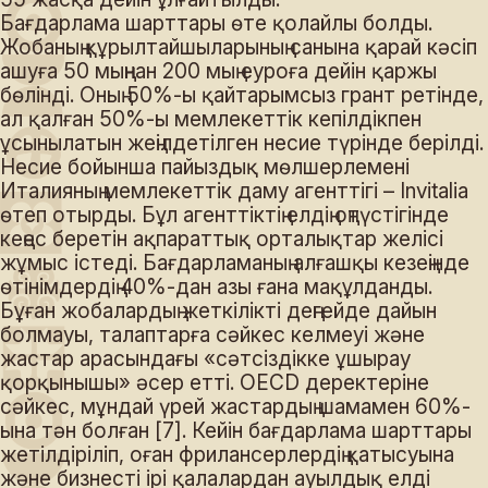
Бағдарлама шарттары өте қолайлы болды.
Жобаның құрылтайшыларының санына қарай кәсіп
ашуға 50 мыңнан 200 мың еуроға дейін қаржы
бөлінді. Оның 50%-ы қайтарымсыз грант ретінде,
ал қалған 50%-ы мемлекеттік кепілдікпен
ұсынылатын жеңілдетілген несие түрінде берілді.
Несие бойынша пайыздық мөлшерлемені
Италияның мемлекеттік даму агенттігі – Invitalia
өтеп отырды. Бұл агенттіктің елдің оңтүстігінде
кеңес беретін ақпараттық орталықтар желісі
жұмыс істеді. Бағдарламаның алғашқы кезеңінде
өтінімдердің 40%-дан азы ғана мақұлданды.
Бұған жобалардың жеткілікті деңгейде дайын
болмауы, талаптарға сәйкес келмеуі және
жастар арасындағы «сәтсіздікке ұшырау
қорқынышы» әсер етті. OECD деректеріне
сәйкес, мұндай үрей жастардың шамамен 60%-
ына тән болған [7]. Кейін бағдарлама шарттары
жетілдіріліп, оған фрилансерлердің қатысуына
және бизнесті ірі қалалардан ауылдық елді