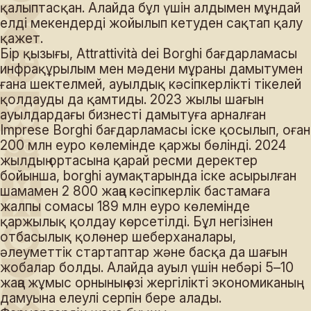
қалыптасқан. Алайда бұл үшін алдымен мұндай
елді мекендерді жойылып кетуден сақтап қалу
қажет.
Бір қызығы, Attrattività dei Borghi бағдарламасы
инфрақұрылым мен мәдени мұраны дамытумен
ғана шектелмей, ауылдық кәсіпкерлікті тікелей
қолдауды да қамтиды. 2023 жылы шағын
ауылдардағы бизнесті дамытуға арналған
Imprese Borghi бағдарламасы іске қосылып, оған
200 млн еуро көлемінде қаржы бөлінді. 2024
жылдың ортасына қарай ресми деректер
бойынша, borghi аумақтарында іске асырылған
шамамен 2 800 жаңа кәсіпкерлік бастамаға
жалпы сомасы 189 млн еуро көлемінде
қаржылық қолдау көрсетілді. Бұл негізінен
отбасылық қолөнер шеберханалары,
әлеуметтік стартаптар және басқа да шағын
жобалар болды. Алайда ауыл үшін небәрі 5–10
жаңа жұмыс орнының өзі жергілікті экономиканың
дамуына елеулі серпін бере алады.