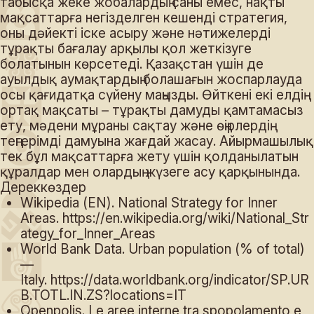
табысқа жеке жобалардың саны емес, нақты
мақсаттарға негізделген кешенді стратегия,
оны дәйекті іске асыру және нәтижелерді
тұрақты бағалау арқылы қол жеткізуге
болатынын көрсетеді. Қазақстан үшін де
ауылдық аумақтардың болашағын жоспарлауда
осы қағидатқа сүйену маңызды. Өйткені екі елдің
ортақ мақсаты – тұрақты дамуды қамтамасыз
ету, мәдени мұраны сақтау және өңірлердің
теңгерімді дамуына жағдай жасау. Айырмашылық
тек бұл мақсаттарға жету үшін қолданылатын
құралдар мен олардың жүзеге асу қарқынында.
Дереккөздер
Wikipedia (EN). National Strategy for Inner
Areas.
https://en.wikipedia.org/wiki/National_Str
ategy_for_Inner_Areas
World Bank Data. Urban population (% of total)
—
Italy.
https://data.worldbank.org/indicator/SP.UR
B.TOTL.IN.ZS?locations=IT
Openpolis. Le aree interne tra spopolamento e