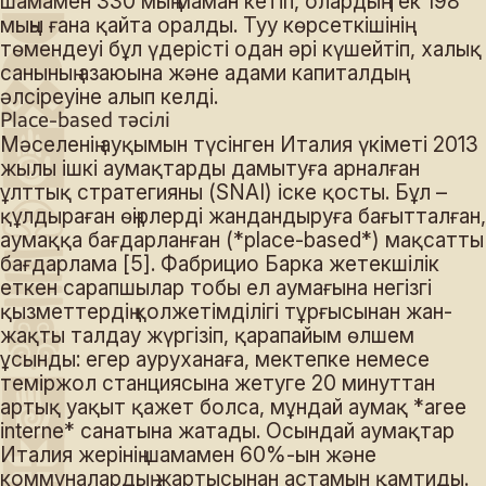
шамамен 330 мың маман кетіп, олардың тек 198
мыңы ғана қайта оралды. Туу көрсеткішінің
төмендеуі бұл үдерісті одан әрі күшейтіп, халық
санының азаюына және адами капиталдың
әлсіреуіне алып келді.
Place-based тәсілі
Мәселенің ауқымын түсінген Италия үкіметі 2013
жылы ішкі аумақтарды дамытуға арналған
ұлттық стратегияны (SNAI) іске қосты. Бұл –
құлдыраған өңірлерді жандандыруға бағытталған,
аумаққа бағдарланған (*place-based*) мақсатты
бағдарлама [5]. Фабрицио Барка жетекшілік
еткен сарапшылар тобы ел аумағына негізгі
қызметтердің қолжетімділігі тұрғысынан жан-
жақты талдау жүргізіп, қарапайым өлшем
ұсынды: егер ауруханаға, мектепке немесе
теміржол станциясына жетуге 20 минуттан
артық уақыт қажет болса, мұндай аумақ *aree
interne* санатына жатады. Осындай аумақтар
Италия жерінің шамамен 60%-ын және
коммуналардың жартысынан астамын қамтиды.