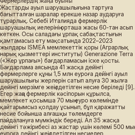
Фермерлердің жаңа буыны
Жастарды ауыл шаруашылығына тартуға
бағытталған шаралар ерекше назар аударуға
тұрарлық. Себебі Италияда фермерлік
шаруашылық иелерінің орташа жасы 60-тан асып
кеткен. Осы саладағы ұрпақ сабақтастығын
қамтамасыз ету мақсатында 2022–2023
жылдары ISMEA мемлекеттік қоры (Аграрлық
нарық қызметтері институты) Generazione Terra
(«Жер ұрпағы») бағдарламасын іске қосты.
Бағдарлама аясында 41 жасқа дейінгі
фермерлерге құны 1,5 млн еуроға дейінгі ауыл
шаруашылығы жерлерін сатып алуға 30 жылға
дейінгі мерзімге жеңілдетілген несие беріледі [9].
Егер жаңа фермерлік кәсіпорын құрылса,
мемлекет қосымша 70 мың еуро көлемінде
қайтарымсыз қолдау ұсынып, бұл қаражатты
несие бойынша алғашқы төлемдерге
пайдалануға мүмкіндік береді. Ал 35 жасқа
дейінгі тәжірибесі аз жастар үшін көлемі 500 мың
еуроға дейінгі жеңілдетілген несиелер