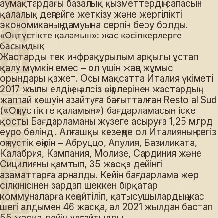
аумақтардағы базалық қызметтердің сапасын
қалалық деңгейге жеткізу және жергілікті
экономиканың дамуына серпін беру болды.
«Оңтүстікте қаламын»: жас кәсіпкерлерге
басымдық
Жастарды тек инфрақұрылым арқылы ұстап
қалу мүмкін емес – ол үшін жаңа жұмыс
орындары қажет. Осы мақсатта Италия үкіметі
2017 жылы елдің ең әлсіз өңірлерінен жастардың
жаппай көшуін азайтуға бағытталған Resto al Sud
(«Оңтүстікте қаламын») бағдарламасын іске
қосты Бағдарламаны жүзеге асыруға 1,25 млрд
еуро бөлінді. Алғашқы кезеңде ол Италияның сегіз
оңтүстік өңірін – Абруццо, Апулия, Базиликата,
Калабрия, Кампания, Молизе, Сардиния және
Сицилияны қамтып, 35 жасқа дейінгі
азаматтарға арналды. Кейін бағдарлама жер
сілкінісінен зардап шеккен бірқатар
коммуналарға кеңейтіліп, қатысушылардың жас
шегі алдымен 46 жасқа, ал 2021 жылдан бастап
55 жасқа дейін ұлғайтылды.