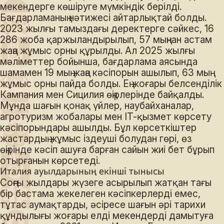
мекендерге көшіруге мүмкіндік берілді.
Бағдарламаның нәтижесі айтарлықтай болды.
2023 жылғы тамыздағы деректерге сәйкес, 16
286 жоба қаржыландырылып, 57 мыңнан астам
жаңа жұмыс орны құрылды. Ал 2025 жылғы
мәліметтер бойынша, бағдарлама аясында
шамамен 19 мың жаңа кәсіпорын ашылып, 63 мың
жұмыс орны пайда болды. Ең жоғары белсенділік
Кампания мен Сицилия өңірлерінде байқалды.
Мұнда шағын қонақ үйлер, наубайханалар,
агротуризм жобалары мен IT-қызмет көрсету
кәсіпорындары ашылды. Бұл көрсеткіштер
жастардың жұмыс іздеуші болудан гөрі, өз
өңірінде кәсіп ашуға барған сайын жиі бет бұрып
отырғанын көрсетеді.
Италия ауылдарының екінші тынысы
Соңғы жылдары жүзеге асырылып жатқан тағы
бір бастама жекелеген кәсіпкерлерді емес,
тұтас аумақтарды, әсіресе шағын әрі тарихи
құндылығы жоғары елді мекендерді дамытуға