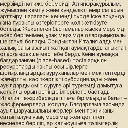
мерзімді нәтиже бермейді. Ал инфрақұрылым,
жұмыспен қамту және күнделікті өмір сапасын
арттыру шаралары кешенді түрде іске асқанда
ғана тұрақты өзгерістерге қол жеткізуге
болады. Жекелеген бастамалар қысқа мерзімді
әсер бергенімен, ұзақ мерзімде олардың ықпалы
шектеулі болады. Сондықтан Италия алдымен
халық саны азайып жатқан аумақтарды анықтап,
оларға ерекше мәртебе берді. Кейін аумаққа
бағдарланған (place-based) тәсіл арқылы
ресурстарды нақты осы өңірлерге
шоғырландырды: ауруханалар мен мектептерді
жаңғыртты, кәсіпкерлікті субсидиялады және
ауылдарды өмір сүруге әрі туризмді дамытуға
қолайлы орын ретінде ілгерілете бастады.
Италия тәжірибесіндегі тағы бір маңызды бағыт –
жас фермерлерді қолдау. Бағдарлама аясында
ауыл шаруашылығы жерлері мен техниканы
сатып алуға ұзақ мерзімді жеңілдетілген
несиелер беріліп, әр қатысушыға тәлімгерлік