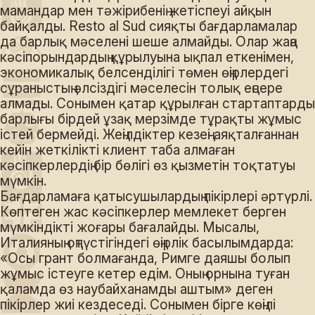
мамандар мен тәжірибенің жетіспеуі айқын
байқалды. Resto al Sud сияқты бағдарламалар
да барлық мәселені шеше алмайды. Олар жаңа
кәсіпорындардың құрылуына ықпал еткенімен,
экономикалық белсенділігі төмен өңірлердегі
сұраныстың әлсіздігі мәселесін толық еңсере
алмады. Сонымен қатар құрылған стартаптардың
барлығы бірдей ұзақ мерзімде тұрақты жұмыс
істей бермейді. Жеңілдіктер кезеңі аяқталғаннан
кейін жеткілікті клиент таба алмаған
кәсіпкерлердің бір бөлігі өз қызметін тоқтатуы
мүмкін.
Бағдарламаға қатысушылардың пікірлері әртүрлі.
Көптеген жас кәсіпкерлер мемлекет берген
мүмкіндікті жоғары бағалайды. Мысалы,
Италияның оңтүстігіндегі өңірлік басылымдарда:
«Осы грант болмағанда, Римге даяшы болып
жұмыс істеуге кетер едім. Оның орнына туған
қаламда өз наубайханамды аштым» деген
пікірлер жиі кездеседі. Сонымен бірге көңілі