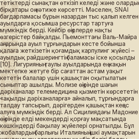
тетіктерді сынақтан өткізіп келеді және олардың
бірқатары оң нәтиже көрсетті. Мәселен, SNAI
бағдарламасы бұрын назардан тыс қалып келген
ауылдарға қосымша ресурстар тартуға
мүмкіндік берді. Кейбір өңірлерде нақты
өзгерістер байқалды. Пьемонттағы Валь-Майра
аңғарында ауыл тұрғындарын кесте бойынша
қалаға жеткізетін қоғамдық карпулинг жүйесі –
ауылдық райдшерингтің баламасы іске қосылды
[10]. Лигурияның таулы ауылдарында ең жақын
мектепке жетуге бір сағаттан астам уақыт
кететін балалар үшін қашықтан оқытылатын
сыныптар ашылды. Молизе өңірінде шағын
дәріханалар телемедицина қызметін көрсететін
«ақылды дәріханаларға» айналып, тұрғындарға
талдау тапсырып, дәрігерден қашықтан кеңес
алуға мүмкіндік берді. Ал Сицилиядағы Мадоние
өңірінде елді мекендерді қорғау мақсатында
көшкіндерді бақылау жүйелері орнатылды. Бұл
жобалардың барлығы Италияның ішкі аумақтарын