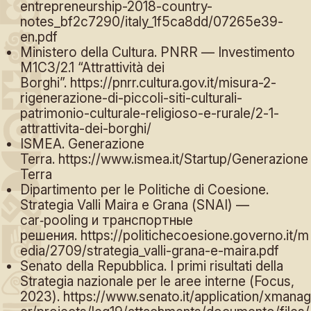
entrepreneurship-2018-country-
notes_bf2c7290/italy_1f5ca8dd/07265e39-
en.pdf
Ministero della Cultura. PNRR — Investimento
M1C3/2.1 “Attrattività dei
Borghi”.
https://pnrr.cultura.gov.it/misura-2-
rigenerazione-di-piccoli-siti-culturali-
patrimonio-culturale-religioso-e-rurale/2-1-
attrattivita-dei-borghi/
ISMEA. Generazione
Terra.
https://www.ismea.it/Startup/Generazione
Terra
Dipartimento per le Politiche di Coesione.
Strategia Valli Maira e Grana (SNAI) —
car‑pooling и транспортные
решения.
https://politichecoesione.governo.it/m
edia/2709/strategia_valli-grana-e-maira.pdf
Senato della Repubblica. I primi risultati della
Strategia nazionale per le aree interne (Focus,
2023).
https://www.senato.it/application/xmanag