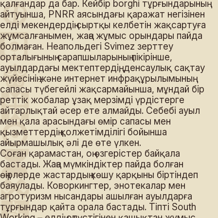
қалғандар да бар. Кейбір borghi тұрғындарының
айтуынша, PNRR аясындағы қаражат негізінен
елді мекендердің сыртқы келбетін жақсартуға
жұмсалғанымен, жаңа жұмыс орындары пайда
болмаған. Неапольдегі Svimez зерттеу
орталығының сарапшыларының пікірінше,
ауылдардағы мектептердің, денсаулық сақтау
жүйесінің және интернет инфрақұрылымының
сапасы түбегейлі жақсармайынша, мұндай бір
реттік жобалар ұзақ мерзімді үрдістерге
айтарлықтай әсер ете алмайды. Себебі ауыл
мен қала арасындағы өмір сапасы мен
қызметтердің қолжетімділігі бойынша
айырмашылық әлі де өте үлкен.
Соған қарамастан, оң өзгерістер байқала
бастады. Жаңа мүмкіндіктер пайда болған
өңірлерде жастардың көшу қарқыны біртіндеп
баяулады. Коворкингтер, энотекалар мен
агротуризм нысандары ашылған ауылдарға
тұрғындар қайта орала бастады. Тіпті South
Working – елдің оңтүстігінен қашықтан жұмыс