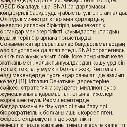
жандандыру стратегиясының бір бөлігі болды.
OECD бағалауынша, SNAI бағдарламасы
көпдеңгейлі басқарудың табысты үлгісіне айналды.
Ол түрлі министрліктер мен қорлардың
инвестицияларын біріктіріп, мемлекеттік
органдар мен жергілікті қауымдастықтардың
күш-жігерін бір арнаға тоғыстырды.
Сонымен қатар сарапшылар бағдарламалардың
әлсіз тұстарын да атап өтеді. SNAI стратегиясы
он жылға жуық уақыт бойы іске асырылып келе
жатқанымен, халықтың ауылдардан көшу үрдісін
толық тоқтату мүмкін болған жоқ. Көптеген
елді мекендерде тұрғындар саны әлі де азайып
келеді [11]. Италия Сенатының деректеріне
сәйкес, стратегияға жүздеген миллион еуро
жұмсалғанына қарамастан, оның нәтижелері
әзірге шектеулі. Ресми есептерде
бағдарламаны енгізу үдерісі тым баяу әрі
бюрократиялық болғаны ашық көрсетілген.
Әсіресе елдің оңтүстігінде жергілікті
әкімшіліктерде қаржыны тиімді игеруге қажетті