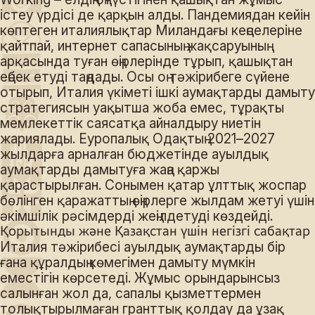
істеу үрдісі де қарқын алды. Пандемиядан кейін
көптеген италиялықтар Миландағы кеңселеріне
қайтпай, интернет сапасының жақсаруының
арқасында туған өңірлерінде тұрып, қашықтан
еңбек етуді таңдады. Осы оң тәжірибеге сүйене
отырып, Италия үкіметі ішкі аумақтарды дамыту
стратегиясын уақытша жоба емес, тұрақты
мемлекеттік саясатқа айналдыру ниетін
жариялады. Еуропалық Одақтың 2021–2027
жылдарға арналған бюджетінде ауылдық
аумақтарды дамытуға жаңа қаржы
қарастырылған. Сонымен қатар ұлттық жоспар
бөлінген қаражаттың өңірлерге жылдам жетуі үшін
әкімшілік рәсімдерді жеңілдетуді көздейді.
Қорытынды және Қазақстан үшін негізгі сабақтар
Италия тәжірибесі ауылдық аумақтарды бір
ғана құралдың көмегімен дамыту мүмкін
еместігін көрсетеді. Жұмыс орындарынсыз
салынған жол да, сапалы қызметтермен
толықтырылмаған гранттық қолдау да ұзақ