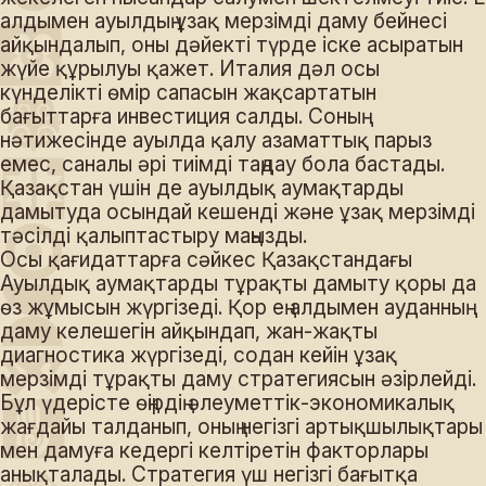
алдымен ауылдың ұзақ мерзімді даму бейнесі
айқындалып, оны дәйекті түрде іске асыратын
жүйе құрылуы қажет. Италия дәл осы
күнделікті өмір сапасын жақсартатын
бағыттарға инвестиция салды. Соның
нәтижесінде ауылда қалу азаматтық парыз
емес, саналы әрі тиімді таңдау бола бастады.
Қазақстан үшін де ауылдық аумақтарды
дамытуда осындай кешенді және ұзақ мерзімді
тәсілді қалыптастыру маңызды.
Осы қағидаттарға сәйкес Қазақстандағы
Ауылдық аумақтарды тұрақты дамыту қоры да
өз жұмысын жүргізеді. Қор ең алдымен ауданның
даму келешегін айқындап, жан-жақты
диагностика жүргізеді, содан кейін ұзақ
мерзімді тұрақты даму стратегиясын әзірлейді.
Бұл үдерісте өңірдің әлеуметтік-экономикалық
жағдайы талданып, оның негізгі артықшылықтары
мен дамуға кедергі келтіретін факторлары
анықталады. Стратегия үш негізгі бағытқа