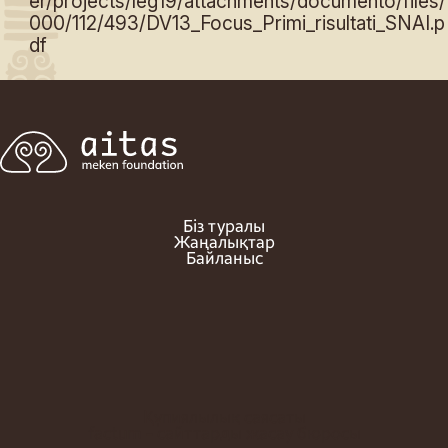
er/projects/leg19/attachments/documento/files/
000/112/493/DV13_Focus_Primi_risultati_SNAI.p
df
Біз туралы
Жаңалықтар
Байланыс
Құпиялылық саясаты
factum - сайттарды жасау бюросы